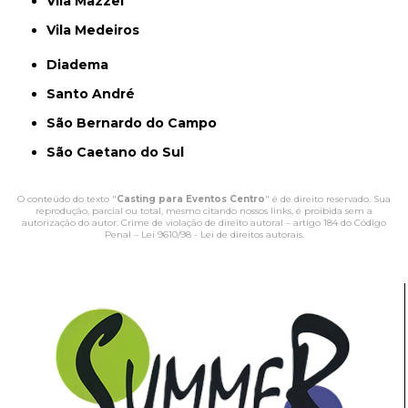
Vila Mazzei
Vila Medeiros
Diadema
Santo André
São Bernardo do Campo
São Caetano do Sul
O conteúdo do texto "
Casting para Eventos Centro
" é de direito reservado. Sua
reprodução, parcial ou total, mesmo citando nossos links, é proibida sem a
autorização do autor. Crime de violação de direito autoral – artigo 184 do Código
Penal –
Lei 9610/98 - Lei de direitos autorais
.