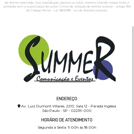
de direito reservado. Sua reprodução, parcial ou total, mesmo citando nossos links, é
proibida sem a autorização do autor. Crime de violação de direito autoral – artigo 184
do Código Penal –
Lei 9610/98 - Lei de direitos autorais
.
ENDEREÇO
Av. Luiz Dumont Villares, 2210, Sala 12 - Parada Inglesa
São Paulo - SP - 02239-000
HORÁRIO DE ATENDIMENTO
Segunda à Sexta: 9:00h às 18:00h