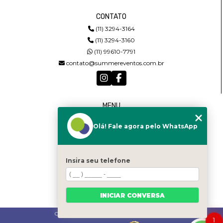
CONTATO
(11) 3294-3164
(11) 3294-3160
(11) 99610-7791
contato@summereventos.com.br
MENU
HOME
Olá! Fale agora pelo WhatsApp
QUEM SOMOS
SERVIÇOS
CASTING
CONTATO
Insira seu telefone
CATEGORIAS
MAPA DO SITE
INICIAR CONVERSA
Copyright © Summer. (Lei 9610 de 19/02/1998)
1