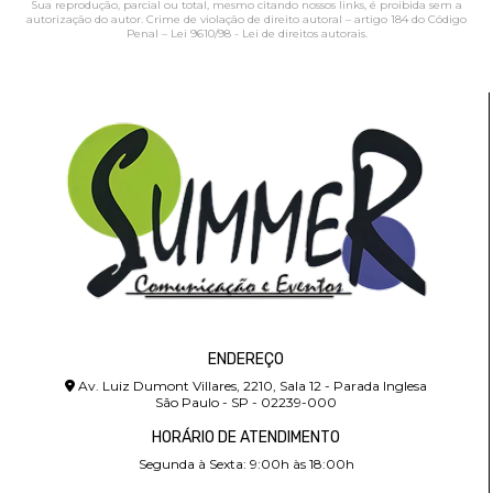
Sua reprodução, parcial ou total, mesmo citando nossos links, é proibida sem a
autorização do autor. Crime de violação de direito autoral – artigo 184 do Código
Penal –
Lei 9610/98 - Lei de direitos autorais
.
ENDEREÇO
Av. Luiz Dumont Villares, 2210, Sala 12 - Parada Inglesa
São Paulo - SP - 02239-000
HORÁRIO DE ATENDIMENTO
Segunda à Sexta: 9:00h às 18:00h