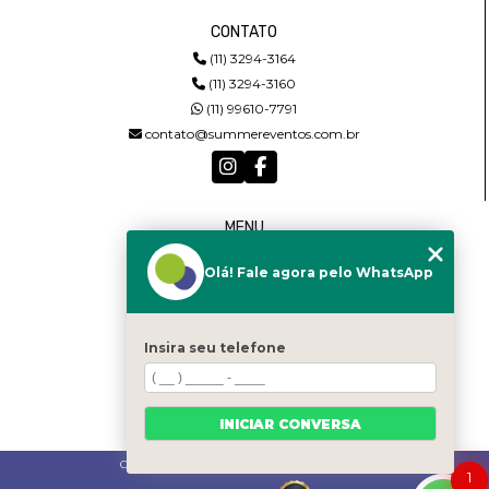
CONTATO
(11) 3294-3164
(11) 3294-3160
(11) 99610-7791
contato@summereventos.com.br
MENU
HOME
Olá! Fale agora pelo WhatsApp
QUEM SOMOS
SERVIÇOS
CASTING
CONTATO
Insira seu telefone
CATEGORIAS
MAPA DO SITE
INICIAR CONVERSA
Copyright © Summer. (Lei 9610 de 19/02/1998)
1