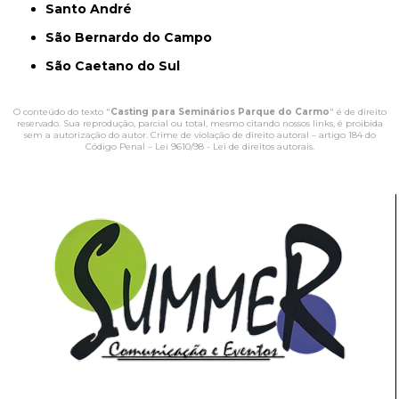
Santo André
São Bernardo do Campo
São Caetano do Sul
O conteúdo do texto "
Casting para Seminários Parque do Carmo
" é de direito
reservado. Sua reprodução, parcial ou total, mesmo citando nossos links, é proibida
sem a autorização do autor. Crime de violação de direito autoral – artigo 184 do
Código Penal –
Lei 9610/98 - Lei de direitos autorais
.