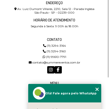
ENDEREÇO
Av. Luiz Dumont Villares, 2210, Sala 12 - Parada Inglesa
São Paulo - SP - 02239-000
HORÁRIO DE ATENDIMENTO
Segunda à Sexta: 9:00h às 18:00h
CONTATO
(11) 3294-3164
(11) 3294-3160
(11) 99610-7791
contato@summereventos.com.br
MENU
HOME
Olá! Fale agora pelo WhatsApp
QUEM SOMOS
SERVIÇOS
CASTING
CONTATO