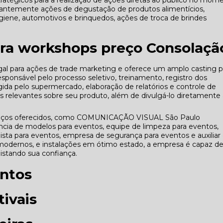
atégicos para a realização de ações diretas ao público no mom
antemente ações de degustação de produtos alimentícios,
iene, automotivos e brinquedos, ações de troca de brindes
ara workshops preço Consolaçã
al para ações de trade marketing e oferece um amplo casting p
sponsável pelo processo seletivo, treinamento, registro dos
da pelo supermercado, elaboração de relatórios e controle de
es relevantes sobre seu produto, além de divulgá-lo diretamente
erviços oferecidos, como COMUNICAÇÃO VISUAL São Paulo
ncia de modelos para eventos, equipe de limpeza para eventos,
ta para eventos, empresa de segurança para eventos e auxiliar
odernos, e instalações em ótimo estado, a empresa é capaz d
uistando sua confiança.
ntos
ivais