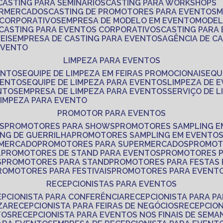
CASTING PARA SEMINÁRIOS
CASTING PARA WORKSHOPS
ERMERCADOS
CASTING DE PROMOTORES PARA EVENTOS
 CORPORATIVOS
EMPRESA DE MODELO EM EVENTO
MODE
CASTING PARA EVENTOS CORPORATIVOS
CASTING PARA
EIS
EMPRESA DE CASTING PARA EVENTOS
AGÊNCIA DE C
 EVENTO
LIMPEZA PARA EVENTOS
ENTOS
EQUIPE DE LIMPEZA EM FEIRAS PROMOCIONAIS
EQ
VENTOS
EQUIPE DE LIMPEZA PARA EVENTOS
LIMPEZA DE 
NTOS
EMPRESA DE LIMPEZA PARA EVENTOS
SERVIÇO DE 
LIMPEZA PARA EVENTO
PROMOTOR PARA EVENTOS
S
PROMOTORES PARA SHOWS
PROMOTORES SAMPLING E
ING DE GUERRILHA
PROMOTORES SAMPLING EM EVENTO
 MERCADO
PROMOTORES PARA SUPERMERCADOS
PROMOT
L
PROMOTORES DE STAND PARA EVENTOS
PROMOTORES 
S
PROMOTORES PARA STAND
PROMOTORES PARA FESTAS
PROMOTORES PARA FESTIVAIS
PROMOTORES PARA EVENT
RECEPCIONISTAS PARA EVENTOS
EPCIONISTA PARA CONFERÊNCIA
RECEPCIONISTA PARA P
ZA
RECEPCIONISTA PARA FEIRAS DE NEGÓCIOS
RECEPCIO
TOS
RECEPCIONISTA PARA EVENTOS NOS FINAIS DE SEMA