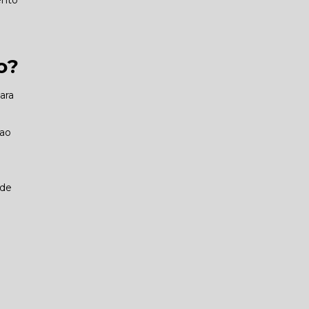
ento
o?
ara
 ao
 de
e