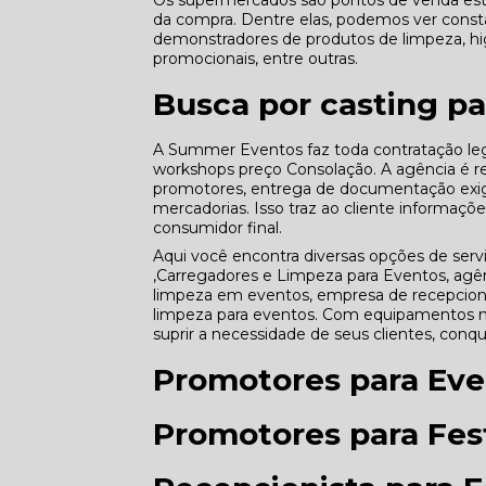
Os supermercados são pontos de venda estr
da compra. Dentre elas, podemos ver const
demonstradores de produtos de limpeza, hig
promocionais, entre outras.
Busca por casting p
A Summer Eventos faz toda contratação leg
workshops preço Consolação. A agência é re
promotores, entrega de documentação exigi
mercadorias. Isso traz ao cliente informaçõ
consumidor final.
Aqui você encontra diversas opções de s
,Carregadores e Limpeza para Eventos, agê
limpeza em eventos, empresa de recepcionis
limpeza para eventos. Com equipamentos m
suprir a necessidade de seus clientes, conq
Promotores para Eve
Promotores para Fest