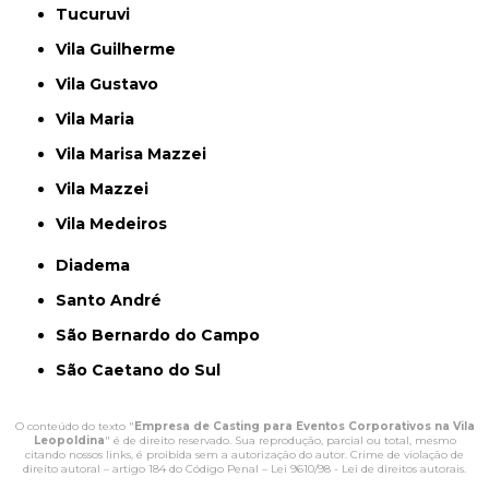
Tucuruvi
Vila Guilherme
Vila Gustavo
Vila Maria
Vila Marisa Mazzei
Vila Mazzei
Vila Medeiros
Diadema
Santo André
São Bernardo do Campo
São Caetano do Sul
O conteúdo do texto "
Empresa de Casting para Eventos Corporativos na Vila
Leopoldina
" é de direito reservado. Sua reprodução, parcial ou total, mesmo
citando nossos links, é proibida sem a autorização do autor. Crime de violação de
direito autoral – artigo 184 do Código Penal –
Lei 9610/98 - Lei de direitos autorais
.