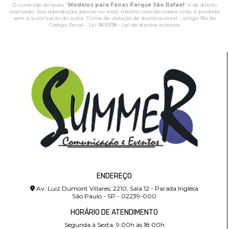
O conteúdo do texto "
Modelos para Feiras Parque São Rafael
" é de direito
reservado. Sua reprodução, parcial ou total, mesmo citando nossos links, é proibida
sem a autorização do autor. Crime de violação de direito autoral – artigo 184 do
Código Penal –
Lei 9610/98 - Lei de direitos autorais
.
ENDEREÇO
Av. Luiz Dumont Villares, 2210, Sala 12 - Parada Inglesa
São Paulo - SP - 02239-000
HORÁRIO DE ATENDIMENTO
Segunda à Sexta: 9:00h às 18:00h