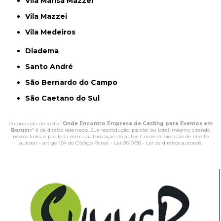
Vila Marisa Mazzei
Vila Mazzei
Vila Medeiros
Diadema
Santo André
São Bernardo do Campo
São Caetano do Sul
O conteúdo do texto "
Onde Encontro Empresa de Casting para Eventos em
Barueri
" é de direito reservado. Sua reprodução, parcial ou total, mesmo citando
nossos links, é proibida sem a autorização do autor. Crime de violação de direito
autoral – artigo 184 do Código Penal –
Lei 9610/98 - Lei de direitos autorais
.