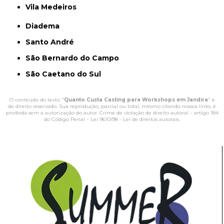
Vila Medeiros
Diadema
Santo André
São Bernardo do Campo
São Caetano do Sul
O conteúdo do texto "
Quanto Custa Casting para Workshops em Jandira
" é
de direito reservado. Sua reprodução, parcial ou total, mesmo citando nossos links, é
proibida sem a autorização do autor. Crime de violação de direito autoral – artigo 184
do Código Penal –
Lei 9610/98 - Lei de direitos autorais
.