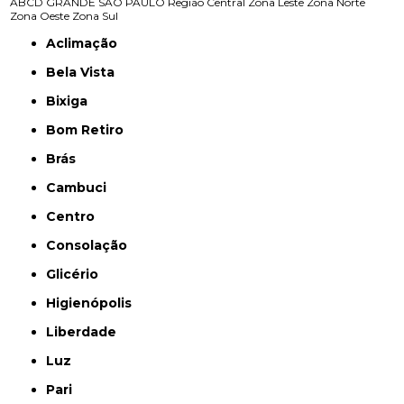
ABCD
GRANDE SÃO PAULO
Região Central
Zona Leste
Zona Norte
Zona Oeste
Zona Sul
Aclimação
Bela Vista
Bixiga
Bom Retiro
Brás
Cambuci
Centro
Consolação
Glicério
Higienópolis
Liberdade
Luz
Pari