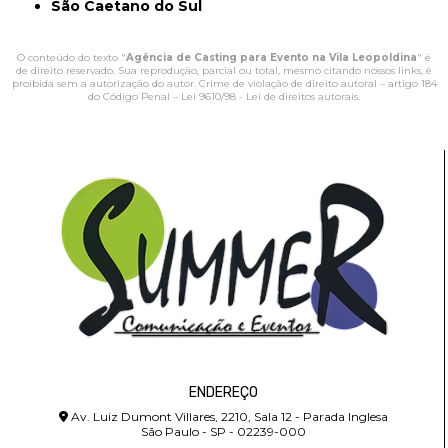
São Caetano do Sul
O conteúdo do texto "
Agência de Casting para Evento na Vila Leopoldina
" é
de direito reservado. Sua reprodução, parcial ou total, mesmo citando nossos links, é
proibida sem a autorização do autor. Crime de violação de direito autoral – artigo 184
do Código Penal –
Lei 9610/98 - Lei de direitos autorais
.
ENDEREÇO
Av. Luiz Dumont Villares, 2210, Sala 12 - Parada Inglesa
São Paulo - SP - 02239-000