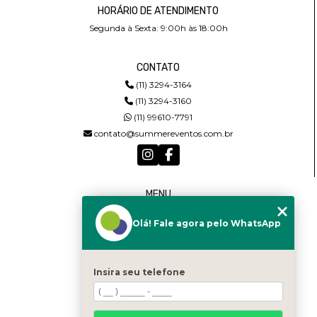
HORÁRIO DE ATENDIMENTO
Segunda à Sexta: 9:00h às 18:00h
CONTATO
(11) 3294-3164
(11) 3294-3160
(11) 99610-7791
contato@summereventos.com.br
MENU
HOME
Olá! Fale agora pelo WhatsApp
QUEM SOMOS
SERVIÇOS
CASTING
CONTATO
Insira seu telefone
CATEGORIAS
MAPA DO SITE