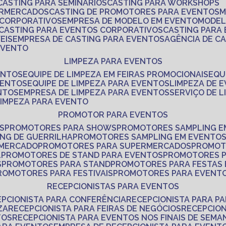
CASTING PARA SEMINÁRIOS
CASTING PARA WORKSHOPS
ERMERCADOS
CASTING DE PROMOTORES PARA EVENTOS
 CORPORATIVOS
EMPRESA DE MODELO EM EVENTO
MODE
CASTING PARA EVENTOS CORPORATIVOS
CASTING PARA
EIS
EMPRESA DE CASTING PARA EVENTOS
AGÊNCIA DE C
 EVENTO
LIMPEZA PARA EVENTOS
ENTOS
EQUIPE DE LIMPEZA EM FEIRAS PROMOCIONAIS
EQ
VENTOS
EQUIPE DE LIMPEZA PARA EVENTOS
LIMPEZA DE 
NTOS
EMPRESA DE LIMPEZA PARA EVENTOS
SERVIÇO DE 
LIMPEZA PARA EVENTO
PROMOTOR PARA EVENTOS
S
PROMOTORES PARA SHOWS
PROMOTORES SAMPLING E
ING DE GUERRILHA
PROMOTORES SAMPLING EM EVENTO
 MERCADO
PROMOTORES PARA SUPERMERCADOS
PROMOT
L
PROMOTORES DE STAND PARA EVENTOS
PROMOTORES 
S
PROMOTORES PARA STAND
PROMOTORES PARA FESTAS
PROMOTORES PARA FESTIVAIS
PROMOTORES PARA EVENT
RECEPCIONISTAS PARA EVENTOS
EPCIONISTA PARA CONFERÊNCIA
RECEPCIONISTA PARA P
ZA
RECEPCIONISTA PARA FEIRAS DE NEGÓCIOS
RECEPCIO
TOS
RECEPCIONISTA PARA EVENTOS NOS FINAIS DE SEMA