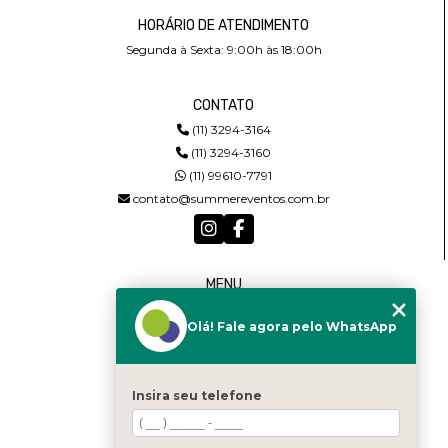
HORÁRIO DE ATENDIMENTO
Segunda à Sexta: 9:00h às 18:00h
CONTATO
(11) 3294-3164
(11) 3294-3160
(11) 99610-7791
contato@summereventos.com.br
MENU
HOME
Olá! Fale agora pelo WhatsApp
QUEM SOMOS
SERVIÇOS
CASTING
CONTATO
Insira seu telefone
CATEGORIAS
MAPA DO SITE