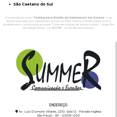
São Caetano do Sul
O conteúdo do texto "
Casting para Evento de Automóveis em Suzano
" é de
direito reservado. Sua reprodução, parcial ou total, mesmo citando nossos links, é
proibida sem a autorização do autor. Crime de violação de direito autoral – artigo 184
do Código Penal –
Lei 9610/98 - Lei de direitos autorais
.
ENDEREÇO
Av. Luiz Dumont Villares, 2210, Sala 12 - Parada Inglesa
São Paulo - SP - 02239-000