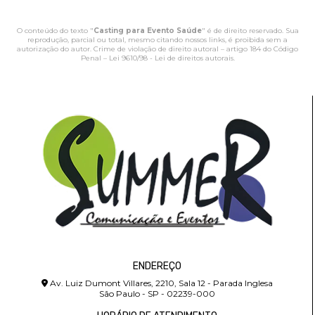
O conteúdo do texto "
Casting para Evento Saúde
" é de direito reservado. Sua
reprodução, parcial ou total, mesmo citando nossos links, é proibida sem a
autorização do autor. Crime de violação de direito autoral – artigo 184 do Código
Penal –
Lei 9610/98 - Lei de direitos autorais
.
ENDEREÇO
Av. Luiz Dumont Villares, 2210, Sala 12 - Parada Inglesa
São Paulo - SP - 02239-000