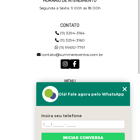
HORÁRIO DE ATENDIMENTO
Segunda à Sexta: 9:00h às 18:00h
CONTATO
(11) 3294-3164
(11) 3294-3160
(11) 99610-7791
contato@summereventos.com.br
MENU
HOME
Olá! Fale agora pelo WhatsApp
QUEM SOMOS
SERVIÇOS
CASTING
CONTATO
Insira seu telefone
CATEGORIAS
MAPA DO SITE
INICIAR CONVERSA