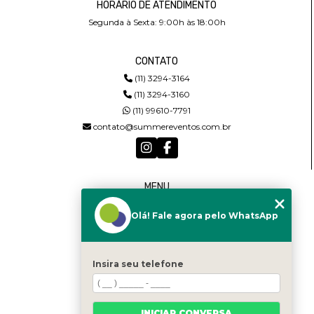
HORÁRIO DE ATENDIMENTO
Segunda à Sexta: 9:00h às 18:00h
CONTATO
(11) 3294-3164
(11) 3294-3160
(11) 99610-7791
contato@summereventos.com.br
MENU
HOME
Olá! Fale agora pelo WhatsApp
QUEM SOMOS
SERVIÇOS
CASTING
CONTATO
Insira seu telefone
CATEGORIAS
MAPA DO SITE
INICIAR CONVERSA