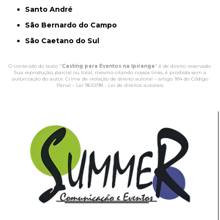
Santo André
São Bernardo do Campo
São Caetano do Sul
O conteúdo do texto "
Casting para Eventos na Ipiranga
" é de direito reservado.
Sua reprodução, parcial ou total, mesmo citando nossos links, é proibida sem a
autorização do autor. Crime de violação de direito autoral – artigo 184 do Código
Penal –
Lei 9610/98 - Lei de direitos autorais
.