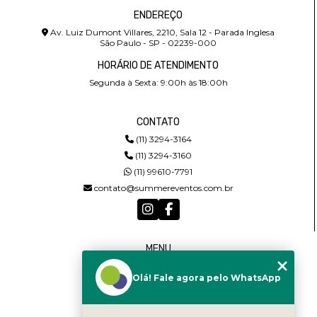
ENDEREÇO
Av. Luiz Dumont Villares, 2210, Sala 12 - Parada Inglesa
São Paulo - SP - 02239-000
HORÁRIO DE ATENDIMENTO
Segunda à Sexta: 9:00h às 18:00h
CONTATO
(11) 3294-3164
(11) 3294-3160
(11) 99610-7791
contato@summereventos.com.br
MENU
HOME
Olá! Fale agora pelo WhatsApp
QUEM SOMOS
SERVIÇOS
CASTING