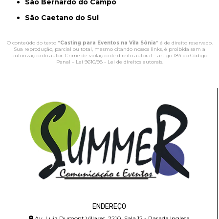
São Bernardo do Campo
São Caetano do Sul
O conteúdo do texto "
Casting para Eventos na Vila Sônia
" é de direito reservado.
Sua reprodução, parcial ou total, mesmo citando nossos links, é proibida sem a
autorização do autor. Crime de violação de direito autoral – artigo 184 do Código
Penal –
Lei 9610/98 - Lei de direitos autorais
.
ENDEREÇO
Av. Luiz Dumont Villares, 2210, Sala 12 - Parada Inglesa