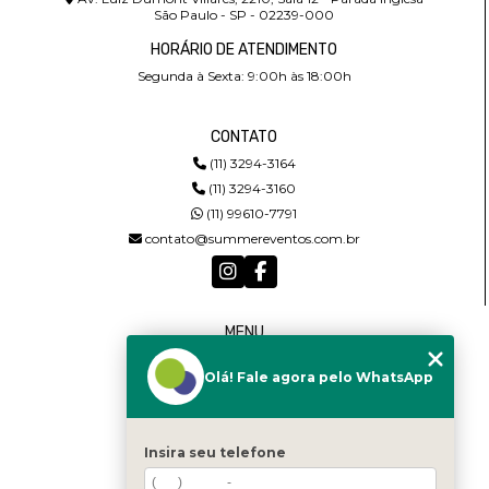
São Paulo - SP - 02239-000
HORÁRIO DE ATENDIMENTO
Segunda à Sexta: 9:00h às 18:00h
CONTATO
(11) 3294-3164
(11) 3294-3160
(11) 99610-7791
contato@summereventos.com.br
MENU
HOME
Olá! Fale agora pelo WhatsApp
QUEM SOMOS
SERVIÇOS
CASTING
CONTATO
Insira seu telefone
CATEGORIAS