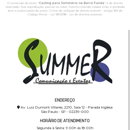
O conteúdo do texto "
Casting para Seminário na Barra Funda
" é de direito
reservado. Sua reprodução, parcial ou total, mesmo citando nossos links, é proibida
sem a autorização do autor. Crime de violação de direito autoral – artigo 184 do
Código Penal –
Lei 9610/98 - Lei de direitos autorais
.
ENDEREÇO
Av. Luiz Dumont Villares, 2210, Sala 12 - Parada Inglesa
São Paulo - SP - 02239-000
HORÁRIO DE ATENDIMENTO
Segunda à Sexta: 9:00h às 18:00h