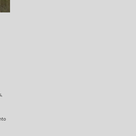
,
nto