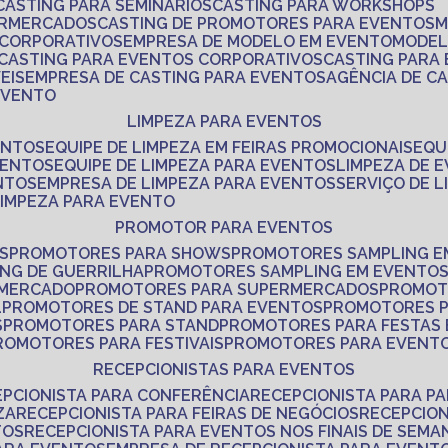
CASTING PARA SEMINÁRIOS
CASTING PARA WORKSHOPS
ERMERCADOS
CASTING DE PROMOTORES PARA EVENTOS
 CORPORATIVOS
EMPRESA DE MODELO EM EVENTO
MODE
CASTING PARA EVENTOS CORPORATIVOS
CASTING PARA
EIS
EMPRESA DE CASTING PARA EVENTOS
AGÊNCIA DE C
 EVENTO
LIMPEZA PARA EVENTOS
ENTOS
EQUIPE DE LIMPEZA EM FEIRAS PROMOCIONAIS
EQ
VENTOS
EQUIPE DE LIMPEZA PARA EVENTOS
LIMPEZA DE 
NTOS
EMPRESA DE LIMPEZA PARA EVENTOS
SERVIÇO DE 
LIMPEZA PARA EVENTO
PROMOTOR PARA EVENTOS
S
PROMOTORES PARA SHOWS
PROMOTORES SAMPLING E
ING DE GUERRILHA
PROMOTORES SAMPLING EM EVENTO
 MERCADO
PROMOTORES PARA SUPERMERCADOS
PROMOT
L
PROMOTORES DE STAND PARA EVENTOS
PROMOTORES 
S
PROMOTORES PARA STAND
PROMOTORES PARA FESTAS
PROMOTORES PARA FESTIVAIS
PROMOTORES PARA EVENT
RECEPCIONISTAS PARA EVENTOS
EPCIONISTA PARA CONFERÊNCIA
RECEPCIONISTA PARA P
ZA
RECEPCIONISTA PARA FEIRAS DE NEGÓCIOS
RECEPCIO
TOS
RECEPCIONISTA PARA EVENTOS NOS FINAIS DE SEMA