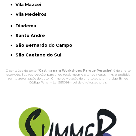
Vila Mazzei
Vila Medeiros
Diadema
Santo André
São Bernardo do Campo
São Caetano do Sul
O conteúdo do texto "
Casting para Workshops Parque Peruche
" é de direito
reservado. Sua reprodução, parcial ou total, mesmo citando nossos links, é proibida
sem a autorização do autor. Crime de violação de direito autoral – artigo 184 do
Código Penal –
Lei 9610/98 - Lei de direitos autorais
.