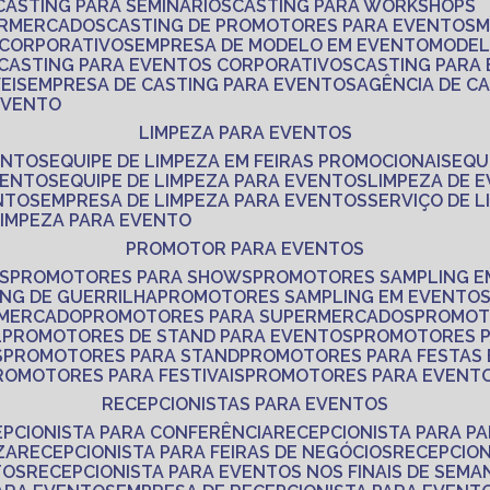
CASTING PARA SEMINÁRIOS
CASTING PARA WORKSHOPS
ERMERCADOS
CASTING DE PROMOTORES PARA EVENTOS
 CORPORATIVOS
EMPRESA DE MODELO EM EVENTO
MODE
CASTING PARA EVENTOS CORPORATIVOS
CASTING PARA
EIS
EMPRESA DE CASTING PARA EVENTOS
AGÊNCIA DE C
 EVENTO
LIMPEZA PARA EVENTOS
ENTOS
EQUIPE DE LIMPEZA EM FEIRAS PROMOCIONAIS
EQ
VENTOS
EQUIPE DE LIMPEZA PARA EVENTOS
LIMPEZA DE 
NTOS
EMPRESA DE LIMPEZA PARA EVENTOS
SERVIÇO DE 
LIMPEZA PARA EVENTO
PROMOTOR PARA EVENTOS
S
PROMOTORES PARA SHOWS
PROMOTORES SAMPLING E
ING DE GUERRILHA
PROMOTORES SAMPLING EM EVENTO
 MERCADO
PROMOTORES PARA SUPERMERCADOS
PROMOT
L
PROMOTORES DE STAND PARA EVENTOS
PROMOTORES 
S
PROMOTORES PARA STAND
PROMOTORES PARA FESTAS
PROMOTORES PARA FESTIVAIS
PROMOTORES PARA EVENT
RECEPCIONISTAS PARA EVENTOS
EPCIONISTA PARA CONFERÊNCIA
RECEPCIONISTA PARA P
ZA
RECEPCIONISTA PARA FEIRAS DE NEGÓCIOS
RECEPCIO
TOS
RECEPCIONISTA PARA EVENTOS NOS FINAIS DE SEMA