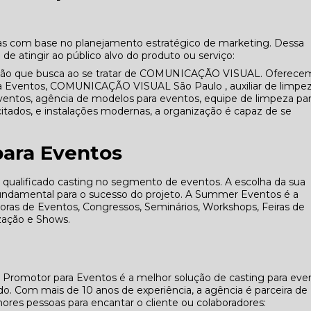
as com base no planejamento estratégico de marketing. Dessa
de atingir ao público alvo do produto ou serviço:
ção que busca ao se tratar de COMUNICAÇÃO VISUAL. Oferece
a Eventos, COMUNICAÇÃO VISUAL São Paulo , auxiliar de limpe
ventos, agência de modelos para eventos, equipe de limpeza pa
itados, e instalações modernas, a organização é capaz de se
para Eventos
alificado casting no segmento de eventos. A escolha da sua
fundamental para o sucesso do projeto. A Summer Eventos é a
adoras de Eventos, Congressos, Seminários, Workshops, Feiras de
zação e Shows.
 Promotor para Eventos é a melhor solução de casting para eve
. Com mais de 10 anos de experiência, a agência é parceira de
res pessoas para encantar o cliente ou colaboradores: