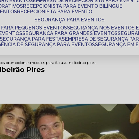
PARA EVENTOS
EMPRESA DE RECEPCIONISTA PARA EVENT
ORATIVOS
RECEPCIONISTA PARA EVENTO BILÍNGUE
VENTOS
RECEPCIONISTA PARA EVENTO
SEGURANÇA PARA EVENTOS
 PARA PEQUENOS EVENTOS
SEGURANÇA NOS EVENTOS 
 EVENTOS
SEGURANÇA PARA GRANDES EVENTOS
SEGUR
SEGURANÇA PARA FESTAS
EMPRESA DE SEGURANÇA PA
AGÊNCIA DE SEGURANÇA PARA EVENTOS
SEGURANÇA EM 
coes promocionais
modelos para feiras em ribeirao pires
beirão Pires