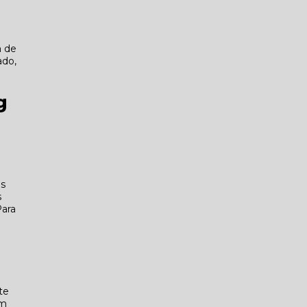
a de
ado,
g
os
s
Para
te
em