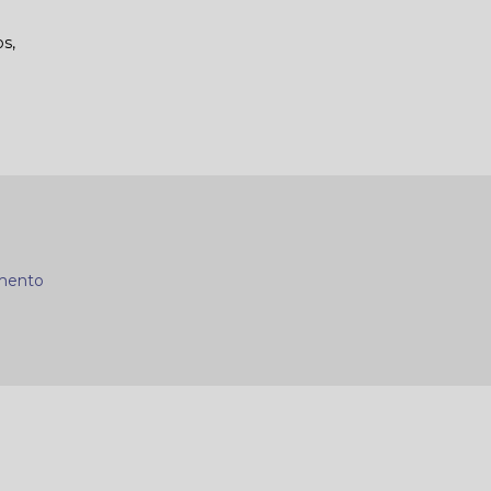
s,
mento