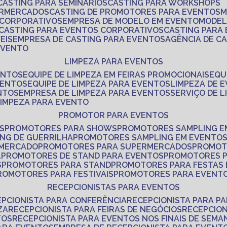
CASTING PARA SEMINÁRIOS
CASTING PARA WORKSHOPS
ERMERCADOS
CASTING DE PROMOTORES PARA EVENTOS
 CORPORATIVOS
EMPRESA DE MODELO EM EVENTO
MODE
CASTING PARA EVENTOS CORPORATIVOS
CASTING PARA
EIS
EMPRESA DE CASTING PARA EVENTOS
AGÊNCIA DE C
 EVENTO
LIMPEZA PARA EVENTOS
ENTOS
EQUIPE DE LIMPEZA EM FEIRAS PROMOCIONAIS
EQ
VENTOS
EQUIPE DE LIMPEZA PARA EVENTOS
LIMPEZA DE 
NTOS
EMPRESA DE LIMPEZA PARA EVENTOS
SERVIÇO DE 
LIMPEZA PARA EVENTO
PROMOTOR PARA EVENTOS
S
PROMOTORES PARA SHOWS
PROMOTORES SAMPLING E
ING DE GUERRILHA
PROMOTORES SAMPLING EM EVENTO
 MERCADO
PROMOTORES PARA SUPERMERCADOS
PROMOT
L
PROMOTORES DE STAND PARA EVENTOS
PROMOTORES 
S
PROMOTORES PARA STAND
PROMOTORES PARA FESTAS
PROMOTORES PARA FESTIVAIS
PROMOTORES PARA EVENT
RECEPCIONISTAS PARA EVENTOS
EPCIONISTA PARA CONFERÊNCIA
RECEPCIONISTA PARA P
ZA
RECEPCIONISTA PARA FEIRAS DE NEGÓCIOS
RECEPCIO
TOS
RECEPCIONISTA PARA EVENTOS NOS FINAIS DE SEMA