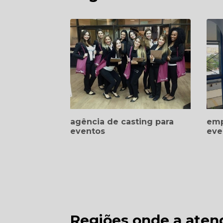
agência de casting para
emp
eventos
eve
Regiões onde a atend