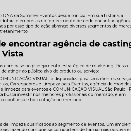
 DNA da Summer Eventos desde o início. Em sua história, a
rodutora e empresas no fornecimento de onde encontrar agênci
anda por esse tipo de ação abrange diversos segmentos do merc
ntretenimento.
e encontrar agência de castin
 Vista
as com base no planejamento estratégico de marketing. Dessa
de atingir ao público alvo do produto ou serviço:
UNICAÇÃO VISUAL, e disponibiliza para seus clientes serviç
tos, Carregadores e Limpeza para Eventos, agência de modelo
 de limpeza para eventos e COMUNICAÇÃO VISUAL São Paulo . 
sa busca investir nos melhores profissionais do mercado, e em
sua confiança e boa cotação no mercado.
ais de limpeza qualificados ao segmento de eventos. Um ambien
essoas, fazendo com que se comportem de forma mais positiva 