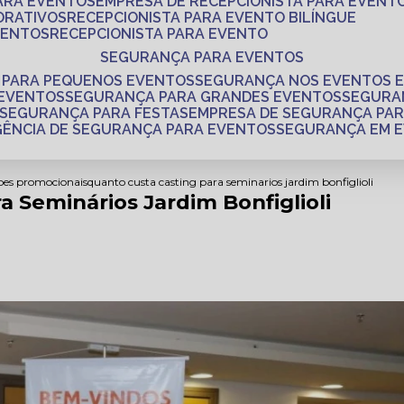
PARA EVENTOS
EMPRESA DE RECEPCIONISTA PARA EVENT
ORATIVOS
RECEPCIONISTA PARA EVENTO BILÍNGUE
VENTOS
RECEPCIONISTA PARA EVENTO
SEGURANÇA PARA EVENTOS
 PARA PEQUENOS EVENTOS
SEGURANÇA NOS EVENTOS 
 EVENTOS
SEGURANÇA PARA GRANDES EVENTOS
SEGUR
SEGURANÇA PARA FESTAS
EMPRESA DE SEGURANÇA PA
AGÊNCIA DE SEGURANÇA PARA EVENTOS
SEGURANÇA EM 
coes promocionais
quanto custa casting para seminarios jardim bonfiglioli
 Seminários Jardim Bonfiglioli