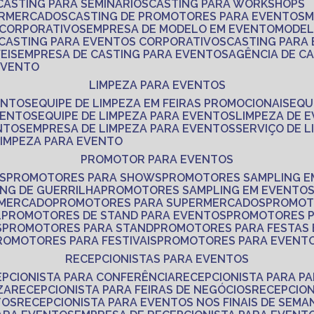
CASTING PARA SEMINÁRIOS
CASTING PARA WORKSHOPS
ERMERCADOS
CASTING DE PROMOTORES PARA EVENTOS
 CORPORATIVOS
EMPRESA DE MODELO EM EVENTO
MODE
CASTING PARA EVENTOS CORPORATIVOS
CASTING PARA
EIS
EMPRESA DE CASTING PARA EVENTOS
AGÊNCIA DE C
 EVENTO
LIMPEZA PARA EVENTOS
ENTOS
EQUIPE DE LIMPEZA EM FEIRAS PROMOCIONAIS
EQ
VENTOS
EQUIPE DE LIMPEZA PARA EVENTOS
LIMPEZA DE 
NTOS
EMPRESA DE LIMPEZA PARA EVENTOS
SERVIÇO DE 
LIMPEZA PARA EVENTO
PROMOTOR PARA EVENTOS
S
PROMOTORES PARA SHOWS
PROMOTORES SAMPLING E
ING DE GUERRILHA
PROMOTORES SAMPLING EM EVENTO
 MERCADO
PROMOTORES PARA SUPERMERCADOS
PROMOT
L
PROMOTORES DE STAND PARA EVENTOS
PROMOTORES 
S
PROMOTORES PARA STAND
PROMOTORES PARA FESTAS
PROMOTORES PARA FESTIVAIS
PROMOTORES PARA EVENT
RECEPCIONISTAS PARA EVENTOS
EPCIONISTA PARA CONFERÊNCIA
RECEPCIONISTA PARA P
ZA
RECEPCIONISTA PARA FEIRAS DE NEGÓCIOS
RECEPCIO
TOS
RECEPCIONISTA PARA EVENTOS NOS FINAIS DE SEMA