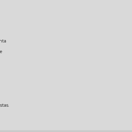
nta
.
de
stas.