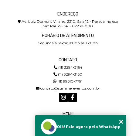
ENDEREÇO
Av. Luiz Dumont Villares, 2210, Sala 12 - Parada Inglesa
São Paulo - SP - 02239-000
HORÁRIO DE ATENDIMENTO
Segunda à Sexta: 9:00h às 18:00h
CONTATO
(11) 3294-3164
(11) 3294-3160
(11) 99610-7791
contato@summereventos.com.br
MENU
HOME
Olá! Fale agora pelo WhatsApp
QUEM SOMOS
SERVIÇOS