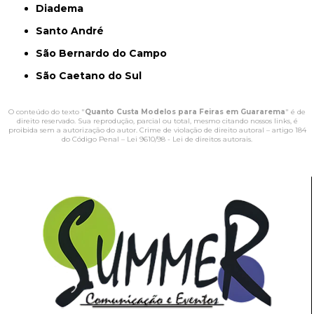
Diadema
Santo André
São Bernardo do Campo
São Caetano do Sul
O conteúdo do texto "
Quanto Custa Modelos para Feiras em Guararema
" é de
direito reservado. Sua reprodução, parcial ou total, mesmo citando nossos links, é
proibida sem a autorização do autor. Crime de violação de direito autoral – artigo 184
do Código Penal –
Lei 9610/98 - Lei de direitos autorais
.