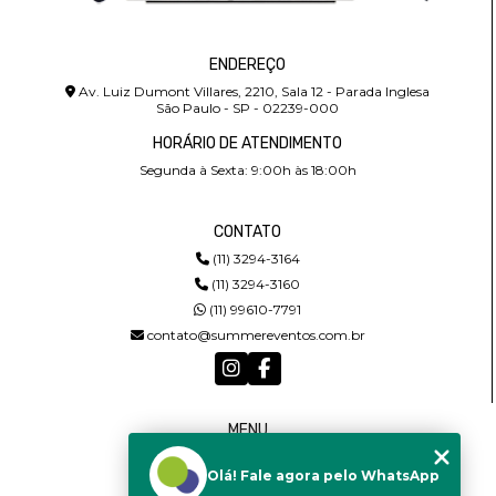
ENDEREÇO
Av. Luiz Dumont Villares, 2210, Sala 12 - Parada Inglesa
São Paulo - SP - 02239-000
HORÁRIO DE ATENDIMENTO
Segunda à Sexta: 9:00h às 18:00h
CONTATO
(11) 3294-3164
(11) 3294-3160
(11) 99610-7791
contato@summereventos.com.br
MENU
HOME
Olá! Fale agora pelo WhatsApp
QUEM SOMOS