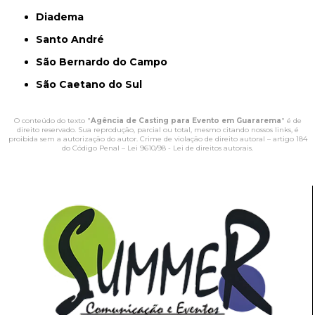
Diadema
Santo André
São Bernardo do Campo
São Caetano do Sul
O conteúdo do texto "
Agência de Casting para Evento em Guararema
" é de
direito reservado. Sua reprodução, parcial ou total, mesmo citando nossos links, é
proibida sem a autorização do autor. Crime de violação de direito autoral – artigo 184
do Código Penal –
Lei 9610/98 - Lei de direitos autorais
.