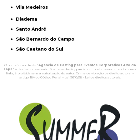
Vila Medeiros
Diadema
Santo André
São Bernardo do Campo
São Caetano do Sul
O conteúdo do texto "
Agência de Casting para Eventos Corporativos Alto da
Lapa
" é de direito reservado. Sua reprodução, parcial ou total, mesmo citando nossos
links, é proibida sem a autorização do autor. Crime de violação de direito autoral –
artigo 184 do Código Penal –
Lei 9610/98 - Lei de direitos autorais
.