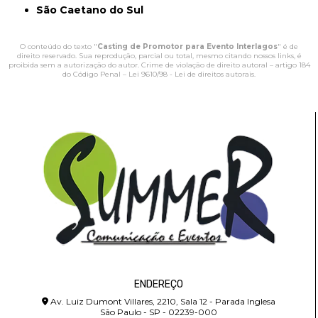
São Caetano do Sul
O conteúdo do texto "
Casting de Promotor para Evento Interlagos
" é de
direito reservado. Sua reprodução, parcial ou total, mesmo citando nossos links, é
proibida sem a autorização do autor. Crime de violação de direito autoral – artigo 184
do Código Penal –
Lei 9610/98 - Lei de direitos autorais
.
ENDEREÇO
Av. Luiz Dumont Villares, 2210, Sala 12 - Parada Inglesa
São Paulo - SP - 02239-000