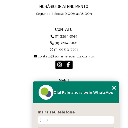
HORÁRIO DE ATENDIMENTO
Segunda à Sexta: 9:00h às 18:00h
CONTATO
(11) 3294-3164
(11) 3294-3160
(11) 99610-7791
contato@summereventos.com.br
MENU
HOME
Olá! Fale agora pelo WhatsApp
QUEM SOMOS
SERVIÇOS
CASTING
CONTATO
Insira seu telefone
CATEGORIAS
MAPA DO SITE