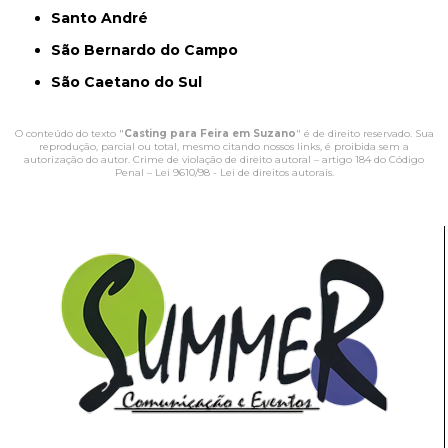
Santo André
São Bernardo do Campo
São Caetano do Sul
O conteúdo do texto "
Casting para Feira em Suzano
" é de direito reservado. Sua
reprodução, parcial ou total, mesmo citando nossos links, é proibida sem a
autorização do autor. Crime de violação de direito autoral – artigo 184 do Código
Penal –
Lei 9610/98 - Lei de direitos autorais
.