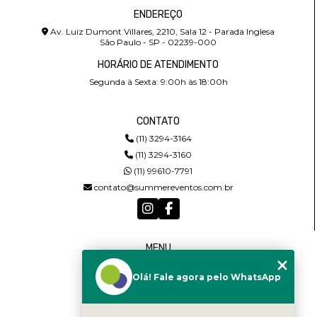
ENDEREÇO
Av. Luiz Dumont Villares, 2210, Sala 12 - Parada Inglesa
São Paulo - SP - 02239-000
HORÁRIO DE ATENDIMENTO
Segunda à Sexta: 9:00h às 18:00h
CONTATO
(11) 3294-3164
(11) 3294-3160
(11) 99610-7791
contato@summereventos.com.br
MENU
HOME
Olá! Fale agora pelo WhatsApp
QUEM SOMOS
SERVIÇOS
CASTING