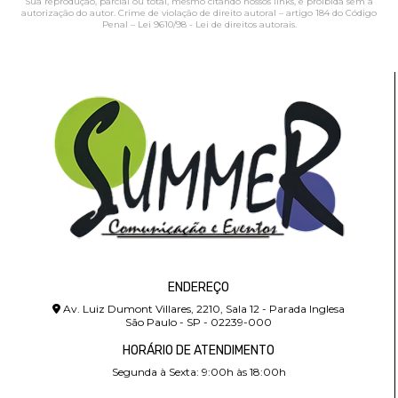
Sua reprodução, parcial ou total, mesmo citando nossos links, é proibida sem a
autorização do autor. Crime de violação de direito autoral – artigo 184 do Código
Penal –
Lei 9610/98 - Lei de direitos autorais
.
ENDEREÇO
Av. Luiz Dumont Villares, 2210, Sala 12 - Parada Inglesa
São Paulo - SP - 02239-000
HORÁRIO DE ATENDIMENTO
Segunda à Sexta: 9:00h às 18:00h