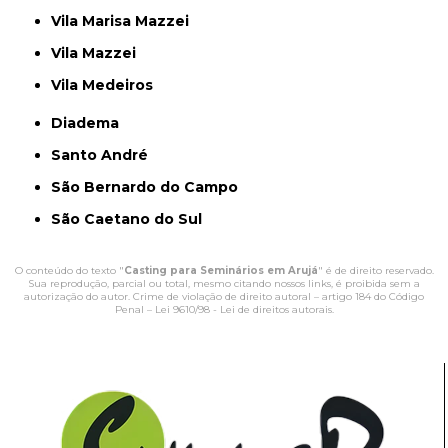
Vila Marisa Mazzei
Vila Mazzei
Vila Medeiros
Diadema
Santo André
São Bernardo do Campo
São Caetano do Sul
O conteúdo do texto "
Casting para Seminários em Arujá
" é de direito reservado.
Sua reprodução, parcial ou total, mesmo citando nossos links, é proibida sem a
autorização do autor. Crime de violação de direito autoral – artigo 184 do Código
Penal –
Lei 9610/98 - Lei de direitos autorais
.