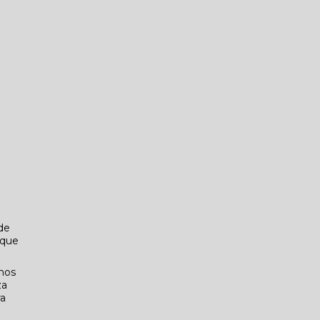
de
 que
mos
za
ra