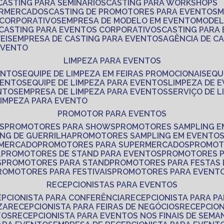
CASTING PARA SEMINÁRIOS
CASTING PARA WORKSHOPS
ERMERCADOS
CASTING DE PROMOTORES PARA EVENTOS
 CORPORATIVOS
EMPRESA DE MODELO EM EVENTO
MODE
CASTING PARA EVENTOS CORPORATIVOS
CASTING PARA
EIS
EMPRESA DE CASTING PARA EVENTOS
AGÊNCIA DE C
 EVENTO
LIMPEZA PARA EVENTOS
ENTOS
EQUIPE DE LIMPEZA EM FEIRAS PROMOCIONAIS
EQ
VENTOS
EQUIPE DE LIMPEZA PARA EVENTOS
LIMPEZA DE 
NTOS
EMPRESA DE LIMPEZA PARA EVENTOS
SERVIÇO DE 
LIMPEZA PARA EVENTO
PROMOTOR PARA EVENTOS
S
PROMOTORES PARA SHOWS
PROMOTORES SAMPLING E
ING DE GUERRILHA
PROMOTORES SAMPLING EM EVENTO
 MERCADO
PROMOTORES PARA SUPERMERCADOS
PROMOT
L
PROMOTORES DE STAND PARA EVENTOS
PROMOTORES 
S
PROMOTORES PARA STAND
PROMOTORES PARA FESTAS
PROMOTORES PARA FESTIVAIS
PROMOTORES PARA EVENT
RECEPCIONISTAS PARA EVENTOS
EPCIONISTA PARA CONFERÊNCIA
RECEPCIONISTA PARA P
ZA
RECEPCIONISTA PARA FEIRAS DE NEGÓCIOS
RECEPCIO
TOS
RECEPCIONISTA PARA EVENTOS NOS FINAIS DE SEMA