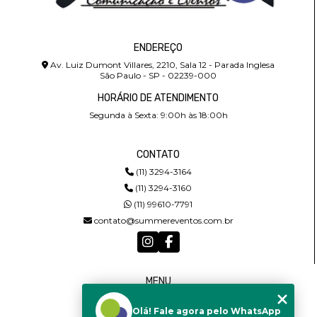
ENDEREÇO
Av. Luiz Dumont Villares, 2210, Sala 12 - Parada Inglesa
São Paulo - SP - 02239-000
HORÁRIO DE ATENDIMENTO
Segunda à Sexta: 9:00h às 18:00h
CONTATO
(11) 3294-3164
(11) 3294-3160
(11) 99610-7791
contato@summereventos.com.br
MENU
HOME
Olá! Fale agora pelo WhatsApp
QUEM SOMOS