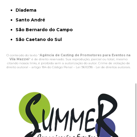
Diadema
Santo André
São Bernardo do Campo
São Caetano do Sul
O conteúdo do texto "
Agência de Casting de Promotores para Eventos na
Vila Mazzei
" é de direito reservado. Sua reprodução, parcial ou total, mesmo
citando nossos links, é proibida sem a autorização do autor. Crime de violação de
direito autoral – artigo 184 do Código Penal –
Lei 9610/98 - Lei de direitos autorais
.