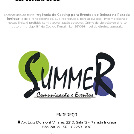
O conteúdo do texto "
Agência de Casting para Eventos de Beleza na Parada
Inglesa
" é de direito reservado. Sua reprodução, parcial ou total, mesmo citando
nossos links, é proibida sem a autorização do autor. Crime de violação de direito
autoral – artigo 184 do Código Penal –
Lei 9610/98 - Lei de direitos autorais
.
ENDEREÇO
Av. Luiz Dumont Villares, 2210, Sala 12 - Parada Inglesa
São Paulo - SP - 02239-000