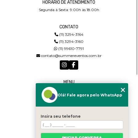
HORÁRIO DE ATENDIMENTO
Segunda à Sexta: 9:00h às 18:00h
CONTATO
(11) 3294-3164
(11) 3294-3160
(11) 99610-7791
contato@summereventos.com.br
MENU
HOME
Olá! Fale agora pelo WhatsApp
QUEM SOMOS
SERVIÇOS
CASTING
CONTATO
Insira seu telefone
CATEGORIAS
MAPA DO SITE
INICIAR CONVERSA