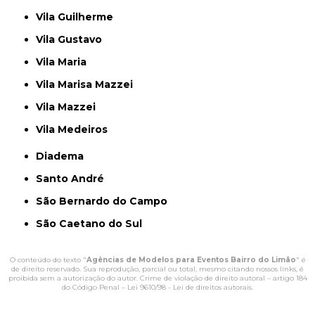
Vila Guilherme
Vila Gustavo
Vila Maria
Vila Marisa Mazzei
Vila Mazzei
Vila Medeiros
Diadema
Santo André
São Bernardo do Campo
São Caetano do Sul
O conteúdo do texto "
Agências de Modelos para Eventos Bairro do Limão
" é
de direito reservado. Sua reprodução, parcial ou total, mesmo citando nossos links, é
proibida sem a autorização do autor. Crime de violação de direito autoral – artigo 184
do Código Penal –
Lei 9610/98 - Lei de direitos autorais
.