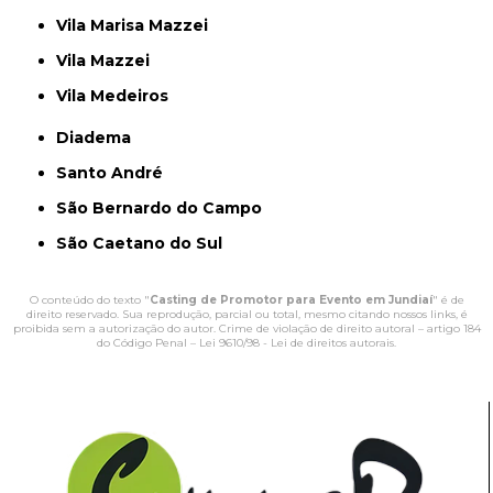
Vila Marisa Mazzei
Vila Mazzei
Vila Medeiros
Diadema
Santo André
São Bernardo do Campo
São Caetano do Sul
O conteúdo do texto "
Casting de Promotor para Evento em Jundiaí
" é de
direito reservado. Sua reprodução, parcial ou total, mesmo citando nossos links, é
proibida sem a autorização do autor. Crime de violação de direito autoral – artigo 184
do Código Penal –
Lei 9610/98 - Lei de direitos autorais
.