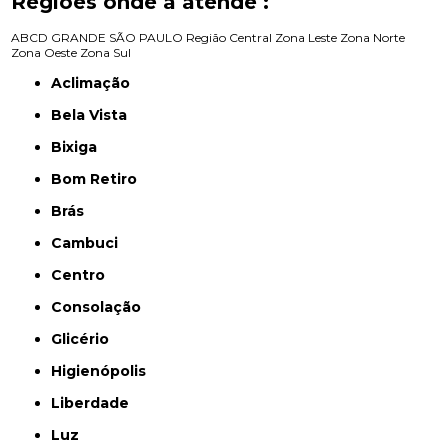
Regiões onde a atende :
ABCD
GRANDE SÃO PAULO
Região Central
Zona Leste
Zona Norte
Zona Oeste
Zona Sul
Aclimação
Bela Vista
Bixiga
Bom Retiro
Brás
Cambuci
Centro
Consolação
Glicério
Higienópolis
Liberdade
Luz