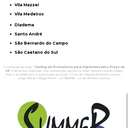
Vila Mazzei
Vila Medeiros
Diadema
Santo André
São Bernardo do Campo
São Caetano do Sul
O conteúdo do texto "
Casting de Promotores para Supermercados Preço na
Sé
" é de direito reservado. Sua reprodução, parcial ou total, mesmo citando nossos
links, é proibida sem a autorização do autor. Crime de violação de direito autoral –
artigo 184 do Código Penal –
Lei 9610/98 - Lei de direitos autorais
.