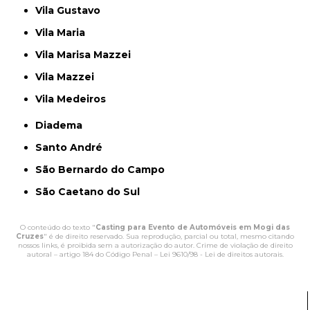
Vila Gustavo
Vila Maria
Vila Marisa Mazzei
Vila Mazzei
Vila Medeiros
Diadema
Santo André
São Bernardo do Campo
São Caetano do Sul
O conteúdo do texto "
Casting para Evento de Automóveis em Mogi das
Cruzes
" é de direito reservado. Sua reprodução, parcial ou total, mesmo citando
nossos links, é proibida sem a autorização do autor. Crime de violação de direito
autoral – artigo 184 do Código Penal –
Lei 9610/98 - Lei de direitos autorais
.