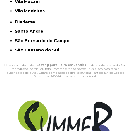
Vila Mazzei
Vila Medeiros
Diadema
Santo André
São Bernardo do Campo
São Caetano do Sul
O conteúdo do texto "
Casting para Feira em Jandira
" é de direito reservado. Sua
reprodução, parcial ou total, mesmo citando nossos links, é proibida sem a
autorização do autor. Crime de violação de direito autoral – artigo 184 do Código
Penal –
Lei 9610/98 - Lei de direitos autorais
.