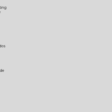
ting
e
dos
 de
e