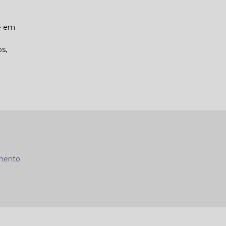
de em
s,
mento