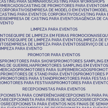
CASTING PARA SEMINÁRIOS
CASTING PARA WORKSHOPS
ERMERCADOS
CASTING DE PROMOTORES PARA EVENTOS
 CORPORATIVOS
EMPRESA DE MODELO EM EVENTO
MODE
CASTING PARA EVENTOS CORPORATIVOS
CASTING PARA
EIS
EMPRESA DE CASTING PARA EVENTOS
AGÊNCIA DE C
 EVENTO
LIMPEZA PARA EVENTOS
ENTOS
EQUIPE DE LIMPEZA EM FEIRAS PROMOCIONAIS
EQ
VENTOS
EQUIPE DE LIMPEZA PARA EVENTOS
LIMPEZA DE 
NTOS
EMPRESA DE LIMPEZA PARA EVENTOS
SERVIÇO DE 
LIMPEZA PARA EVENTO
PROMOTOR PARA EVENTOS
S
PROMOTORES PARA SHOWS
PROMOTORES SAMPLING E
ING DE GUERRILHA
PROMOTORES SAMPLING EM EVENTO
 MERCADO
PROMOTORES PARA SUPERMERCADOS
PROMOT
L
PROMOTORES DE STAND PARA EVENTOS
PROMOTORES 
S
PROMOTORES PARA STAND
PROMOTORES PARA FESTAS
PROMOTORES PARA FESTIVAIS
PROMOTORES PARA EVENT
RECEPCIONISTAS PARA EVENTOS
EPCIONISTA PARA CONFERÊNCIA
RECEPCIONISTA PARA P
ZA
RECEPCIONISTA PARA FEIRAS DE NEGÓCIOS
RECEPCIO
TOS
RECEPCIONISTA PARA EVENTOS NOS FINAIS DE SEMA