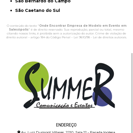
São Bernardo do Campo
São Caetano do Sul
O conteúdo do texto "
Onde Encontrar Empresa de Modelo em Evento em
Salesópolis
" é de direito reservado. Sua reprodução, parcial ou total, mesmo
citando nossos links, é proibida sem a autorização do autor. Crime de violação de
direito autoral – artigo 184 do Código Penal –
Lei 9610/98 - Lei de direitos autorais
.
ENDEREÇO
Av. Luiz Dumont Villares, 2210, Sala 12 - Parada Inglesa