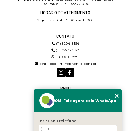
São Paulo - SP - 02239-000
HORÁRIO DE ATENDIMENTO
Segunda à Sexta: 9:00h às 18:00h
CONTATO
(11) 3294-3164
(11) 3294-3160
(11) 99610-7791
contato@summereventos.com.br
MENU
HOME
Olá! Fale agora pelo WhatsApp
QUEM SOMOS
SERVIÇOS
CASTING
CONTATO
Insira seu telefone
CATEGORIAS