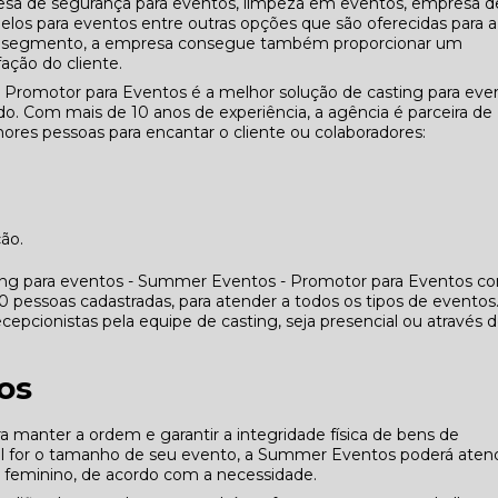
 de segurança para eventos, limpeza em eventos, empresa d
elos para eventos entre outras opções que são oferecidas para a
seu segmento, a empresa consegue também proporcionar um
ação do cliente.
 Promotor para Eventos é a melhor solução de casting para eve
. Com mais de 10 anos de experiência, a agência é parceira de
res pessoas para encantar o cliente ou colaboradores:
ção.
ing para eventos - Summer Eventos - Promotor para Eventos co
essoas cadastradas, para atender a todos os tipos de eventos
cepcionistas pela equipe de casting, seja presencial ou através 
os
manter a ordem e garantir a integridade física de bens de
ual for o tamanho de seu evento, a Summer Eventos poderá aten
e feminino, de acordo com a necessidade.