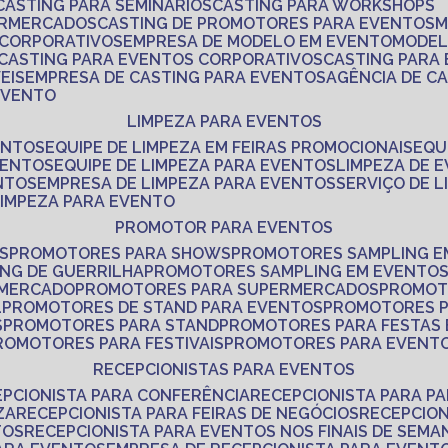
CASTING PARA SEMINÁRIOS
CASTING PARA WORKSHOPS
ERMERCADOS
CASTING DE PROMOTORES PARA EVENTOS
 CORPORATIVOS
EMPRESA DE MODELO EM EVENTO
MODE
CASTING PARA EVENTOS CORPORATIVOS
CASTING PARA
EIS
EMPRESA DE CASTING PARA EVENTOS
AGÊNCIA DE C
 EVENTO
LIMPEZA PARA EVENTOS
ENTOS
EQUIPE DE LIMPEZA EM FEIRAS PROMOCIONAIS
EQ
VENTOS
EQUIPE DE LIMPEZA PARA EVENTOS
LIMPEZA DE 
NTOS
EMPRESA DE LIMPEZA PARA EVENTOS
SERVIÇO DE 
LIMPEZA PARA EVENTO
PROMOTOR PARA EVENTOS
S
PROMOTORES PARA SHOWS
PROMOTORES SAMPLING E
ING DE GUERRILHA
PROMOTORES SAMPLING EM EVENTO
 MERCADO
PROMOTORES PARA SUPERMERCADOS
PROMOT
L
PROMOTORES DE STAND PARA EVENTOS
PROMOTORES 
S
PROMOTORES PARA STAND
PROMOTORES PARA FESTAS
PROMOTORES PARA FESTIVAIS
PROMOTORES PARA EVENT
RECEPCIONISTAS PARA EVENTOS
EPCIONISTA PARA CONFERÊNCIA
RECEPCIONISTA PARA P
ZA
RECEPCIONISTA PARA FEIRAS DE NEGÓCIOS
RECEPCIO
TOS
RECEPCIONISTA PARA EVENTOS NOS FINAIS DE SEMA