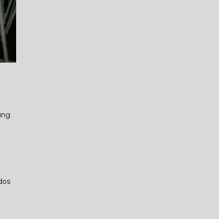
ing
dos