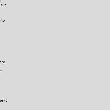
e
 sua
nto
nta
.
de
dê-lo