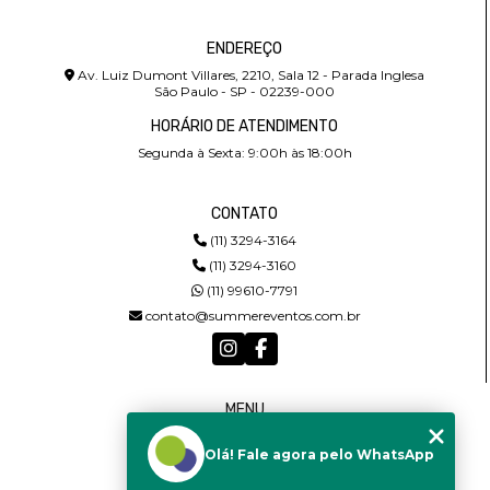
ENDEREÇO
Av. Luiz Dumont Villares, 2210, Sala 12 - Parada Inglesa
São Paulo - SP - 02239-000
HORÁRIO DE ATENDIMENTO
Segunda à Sexta: 9:00h às 18:00h
CONTATO
(11) 3294-3164
(11) 3294-3160
(11) 99610-7791
contato@summereventos.com.br
MENU
HOME
Olá! Fale agora pelo WhatsApp
QUEM SOMOS
SERVIÇOS