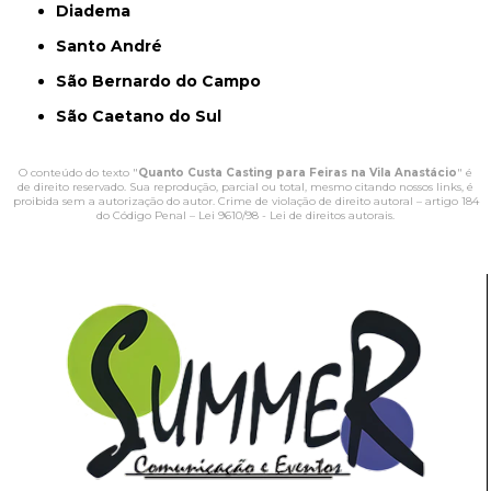
Diadema
Santo André
São Bernardo do Campo
São Caetano do Sul
O conteúdo do texto "
Quanto Custa Casting para Feiras na Vila Anastácio
" é
de direito reservado. Sua reprodução, parcial ou total, mesmo citando nossos links, é
proibida sem a autorização do autor. Crime de violação de direito autoral – artigo 184
do Código Penal –
Lei 9610/98 - Lei de direitos autorais
.