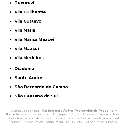
Tucuruvi
Vila Guilherme
Vila Gustavo
Vila Maria
Vila Marisa Mazzei
Vila Mazzei
Vila Medeiros
Diadema
Santo André
São Bernardo do Campo
São Caetano do Sul
O conteúdo do texto "
Casting para Ações Promocionais Preço Itaim
Paulista
" é de direito reservado. Sua reprodução, parcial ou total, mesmo citando
nossos links, é proibida sem a autorização do autor. Crime de violação de direito
autoral – artigo 184 do Código Penal –
Lei 9610/98 - Lei de direitos autorais
.