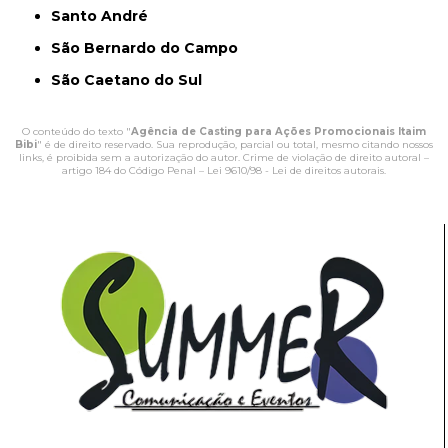
Santo André
São Bernardo do Campo
São Caetano do Sul
O conteúdo do texto "
Agência de Casting para Ações Promocionais Itaim
Bibi
" é de direito reservado. Sua reprodução, parcial ou total, mesmo citando nossos
links, é proibida sem a autorização do autor. Crime de violação de direito autoral –
artigo 184 do Código Penal –
Lei 9610/98 - Lei de direitos autorais
.