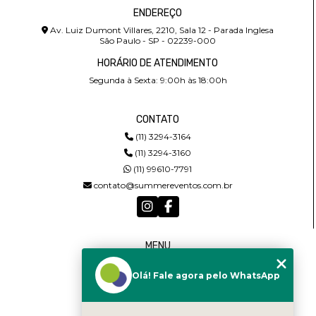
ENDEREÇO
Av. Luiz Dumont Villares, 2210, Sala 12 - Parada Inglesa
São Paulo - SP - 02239-000
HORÁRIO DE ATENDIMENTO
Segunda à Sexta: 9:00h às 18:00h
CONTATO
(11) 3294-3164
(11) 3294-3160
(11) 99610-7791
contato@summereventos.com.br
MENU
HOME
Olá! Fale agora pelo WhatsApp
QUEM SOMOS
SERVIÇOS
CASTING