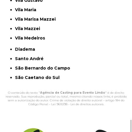
Vila Gustavo
Vila Maria
Vila Marisa Mazzei
Vila Mazzei
Vila Medeiros
Diadema
Santo André
São Bernardo do Campo
São Caetano do Sul
O conteúdo do texto "
Agência de Casting para Evento Limão
" é de direito
reservado. Sua reprodução, parcial ou total, mesmo citando nossos links, é proibida
sem a autorização do autor. Crime de violação de direito autoral – artigo 184 do
Código Penal –
Lei 9610/98 - Lei de direitos autorais
.