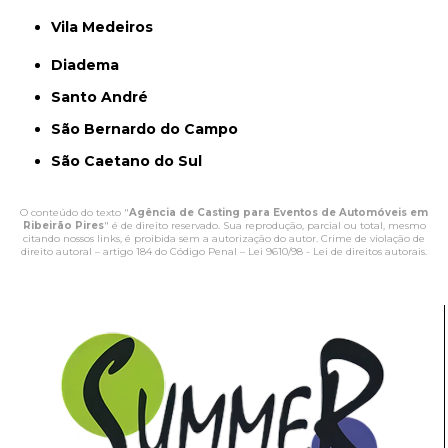
Vila Medeiros
Diadema
Santo André
São Bernardo do Campo
São Caetano do Sul
O conteúdo do texto "
Agência de Casting para Eventos de Automóveis em
Ribeirão Pires
" é de direito reservado. Sua reprodução, parcial ou total, mesmo
citando nossos links, é proibida sem a autorização do autor. Crime de violação de
direito autoral – artigo 184 do Código Penal –
Lei 9610/98 - Lei de direitos autorais
.