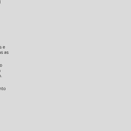
l
s e
s as
mo
a
o.
nto