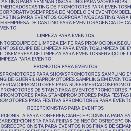
CASTING PARA SEMINÁRIOS
CASTING PARA WORKSHOPS
ERMERCADOS
CASTING DE PROMOTORES PARA EVENTOS
 CORPORATIVOS
EMPRESA DE MODELO EM EVENTO
MODE
CASTING PARA EVENTOS CORPORATIVOS
CASTING PARA
EIS
EMPRESA DE CASTING PARA EVENTOS
AGÊNCIA DE C
 EVENTO
LIMPEZA PARA EVENTOS
ENTOS
EQUIPE DE LIMPEZA EM FEIRAS PROMOCIONAIS
EQ
VENTOS
EQUIPE DE LIMPEZA PARA EVENTOS
LIMPEZA DE 
NTOS
EMPRESA DE LIMPEZA PARA EVENTOS
SERVIÇO DE 
LIMPEZA PARA EVENTO
PROMOTOR PARA EVENTOS
S
PROMOTORES PARA SHOWS
PROMOTORES SAMPLING E
ING DE GUERRILHA
PROMOTORES SAMPLING EM EVENTO
 MERCADO
PROMOTORES PARA SUPERMERCADOS
PROMOT
L
PROMOTORES DE STAND PARA EVENTOS
PROMOTORES 
S
PROMOTORES PARA STAND
PROMOTORES PARA FESTAS
PROMOTORES PARA FESTIVAIS
PROMOTORES PARA EVENT
RECEPCIONISTAS PARA EVENTOS
EPCIONISTA PARA CONFERÊNCIA
RECEPCIONISTA PARA P
ZA
RECEPCIONISTA PARA FEIRAS DE NEGÓCIOS
RECEPCIO
TOS
RECEPCIONISTA PARA EVENTOS NOS FINAIS DE SEMA