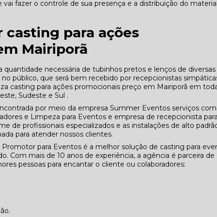
vai fazer o controle de sua presença e a distribuição do materia
 casting para ações
em Mairiporã
quantidade necessária de tubinhos pretos e lenços de diversas
o no público, que será bem recebido por recepcionistas simpática
iza casting para ações promocionais preço em Mairiporã em toda
este, Sudeste e Sul .
ncontrada por meio da empresa Summer Eventos serviços co
ores e Limpeza para Eventos e empresa de recepcionista par
me de profissionais especializados e as instalações de alto padrã
da para atender nossos clientes.
 Promotor para Eventos é a melhor solução de casting para eve
. Com mais de 10 anos de experiência, a agência é parceira de
res pessoas para encantar o cliente ou colaboradores:
ção.