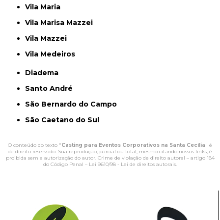
Vila Maria
Vila Marisa Mazzei
Vila Mazzei
Vila Medeiros
Diadema
Santo André
São Bernardo do Campo
São Caetano do Sul
O conteúdo do texto "
Casting para Eventos Corporativos na Santa Cecília
" é
de direito reservado. Sua reprodução, parcial ou total, mesmo citando nossos links, é
proibida sem a autorização do autor. Crime de violação de direito autoral – artigo 184
do Código Penal –
Lei 9610/98 - Lei de direitos autorais
.