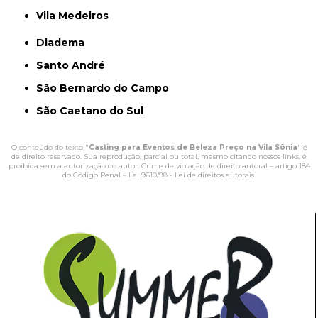
Vila Medeiros
Diadema
Santo André
São Bernardo do Campo
São Caetano do Sul
O conteúdo do texto "
Casting para Eventos de Beleza Preço na Vila Sônia
" é
de direito reservado. Sua reprodução, parcial ou total, mesmo citando nossos links, é
proibida sem a autorização do autor. Crime de violação de direito autoral – artigo 184
do Código Penal –
Lei 9610/98 - Lei de direitos autorais
.