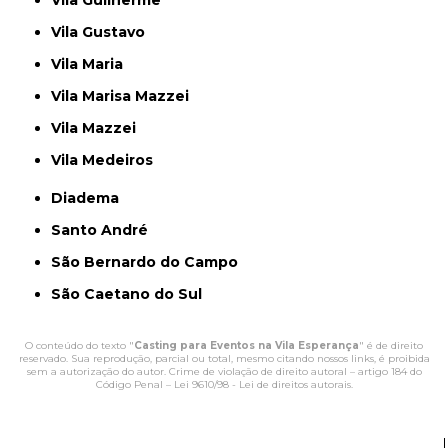
Vila Gustavo
Vila Maria
Vila Marisa Mazzei
Vila Mazzei
Vila Medeiros
Diadema
Santo André
São Bernardo do Campo
São Caetano do Sul
O conteúdo do texto "
Casting para Eventos na Vila Esperança
" é de direito
reservado. Sua reprodução, parcial ou total, mesmo citando nossos links, é proibida
sem a autorização do autor. Crime de violação de direito autoral – artigo 184 do
Código Penal –
Lei 9610/98 - Lei de direitos autorais
.