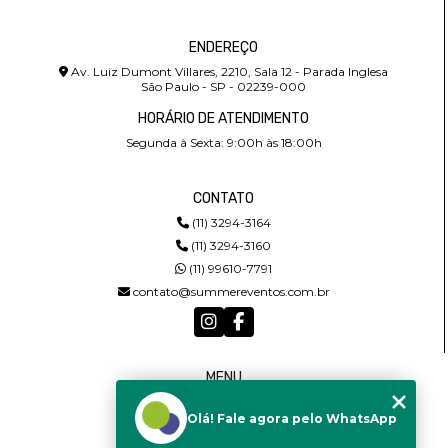
ENDEREÇO
Av. Luiz Dumont Villares, 2210, Sala 12 - Parada Inglesa
São Paulo - SP - 02239-000
HORÁRIO DE ATENDIMENTO
Segunda à Sexta: 9:00h às 18:00h
CONTATO
(11) 3294-3164
(11) 3294-3160
(11) 99610-7791
contato@summereventos.com.br
MENU
HOME
Olá! Fale agora pelo WhatsApp
QUEM SOMOS
SERVIÇOS