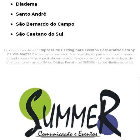
Diadema
Santo André
São Bernardo do Campo
São Caetano do Sul
O conteúdo do texto "
Empresa de Casting para Eventos Corporativos em Sp
na Vila Mazzei
" é de direito reservado. Sua reprodução, parcial ou total, mesmo
citando nossos links, é proibida sem a autorização do autor. Crime de violação de
direito autoral – artigo 184 do Código Penal –
Lei 9610/98 - Lei de direitos autorais
.